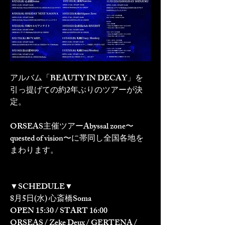
アルバム「BEAUTY IN DECAY」を
引っ提げての約2年ぶりのツアーが決
定。
ORSEAS主催ツアーAbyssal zone〜
quested of vision〜に帯同し全国各地を
まわります。
▼SCHEDULE▼
8月5日(水) 心斎橋Soma
OPEN 15:30 / START 16:00
ORSEAS / Zeke Deux / GERTENA / 