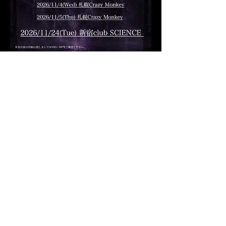
OPEN 17:30 / START 18:00
ADV ￥4,500 / DOOR ￥5,500 [各
+1drink]
ACT.
DUAL CREED
ORSEAS
Melltaku
Ticket.
https://ticketdive.com/event/Abyssal-zone
・Ticket Dive抽選 8/4 20:00 〜 8/10 23:59
・Ticket Dive一般 8/15 10:00〜
Previous
Next