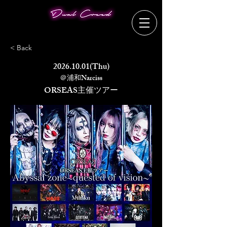
< Back
2026.10.01
(Thu)
＠浦和Narciss
ORSEAS主催ツアー
Abyssal zone〜quested of vision〜